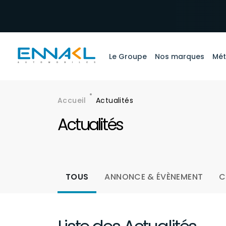
Aller au contenu principal
Le Groupe
Nos marques
Mét
Accueil
Actualités
Fil d'Ariane
Actualités
Menu actualités
TOUS
ANNONCE & ÉVÈNEMENT
C