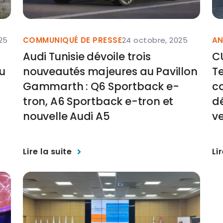
25
COMMUNIQUÉ DE PRESSE
24 octobre, 2025
AN
Audi Tunisie dévoile trois
C
du
nouveautés majeures au Pavillon
Te
Gammarth : Q6 Sportback e-
c
tron, A6 Sportback e-tron et
d
nouvelle Audi A5
ve
Lire la suite
Li