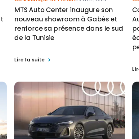
e
MTS Auto Center inaugure son
Co
t
nouveau showroom à Gabès et
Au
renforce sa présence dans le sud
p
de la Tunisie
éc
p
Lire la suite
Li