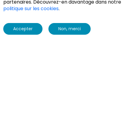
partenaires. Découvrez-en davantage dans notre
politique sur les cookies
.
More info
Accepter
Non, merci
Berline
Citadine
Compacte
Monospace
Pick up
SUV
Utilitaire
- Sélectionnez une marque -